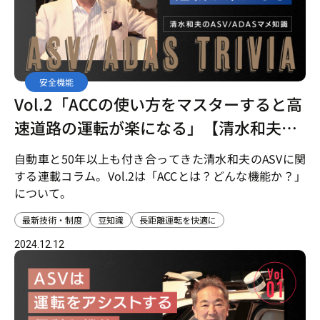
安全機能
Vol.2「ACCの使い方をマスターすると高
速道路の運転が楽になる」【清水和夫の
ASV/ADASマメ知識】
自動車と50年以上も付き合ってきた清水和夫のASVに関
する連載コラム。Vol.2は「ACCとは？どんな機能か？」
について。
最新技術・制度
豆知識
長距離運転を快適に
2024.12.12