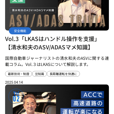
安全機能
Vol.3「LKASはハンドル操作を支援」
【清水和夫のASV/ADASマメ知識】
国際自動車ジャーナリストの清水和夫のASVに関する連
載コラム。Vol.３はLKASについて解説します。
最新技術・制度
豆知識
長距離運転を快適に
2025.04.14