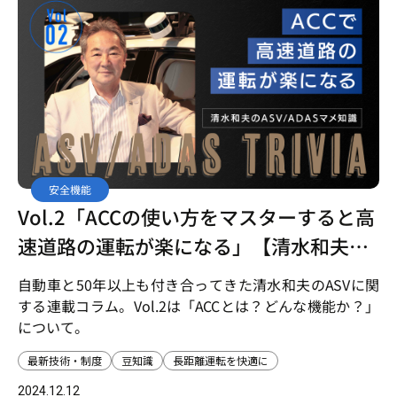
安全機能
Vol.2「ACCの使い方をマスターすると高
速道路の運転が楽になる」【清水和夫の
ASV/ADASマメ知識】
自動車と50年以上も付き合ってきた清水和夫のASVに関
する連載コラム。Vol.2は「ACCとは？どんな機能か？」
について。
最新技術・制度
豆知識
長距離運転を快適に
2024.12.12