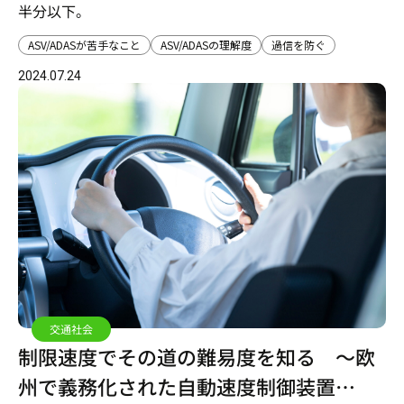
半分以下。
ASV/ADASが苦手なこと
ASV/ADASの理解度
過信を防ぐ
2024.07.24
交通社会
制限速度でその道の難易度を知る ～欧
州で義務化された自動速度制御装置